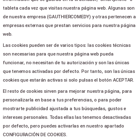
tableta cada vez que visitas nuestra página web. Algunas son
Area clientes
de nuestra empresa (GAUTHIERCOMEDY) y otras pertenecen a
Contacto
empresas externas que prestan servicios para nuestra página
web.
LEGAL & PAGOS
Las cookies pueden ser de varios tipos: las cookies técnicas
Ayuda
son necesarias para que nuestra página web pueda
Aviso legal
funcionar, no necesitan de tu autorización y son las únicas
Política de privacidad
que tenemos activadas por defecto. Por tanto, son las únicas
Contactar
cookies que estarán activas si solo pulsas el botón ACEPTAR.
El resto de cookies sirven para mejorar nuestra página, para
CONTACTO
personalizarla en base a tus preferencias, o para poder
mostrarte publicidad ajustada a tus búsquedas, gustos e
C/Jose segrelles 15 - Canet
intereses personales. Todas ellas las tenemos desactivadas
Berenguer 46520
por defecto, pero puedes activarlas en nuestro apartado
info@grupogau.com
CONFIGURACIÓN DE COOKIES.