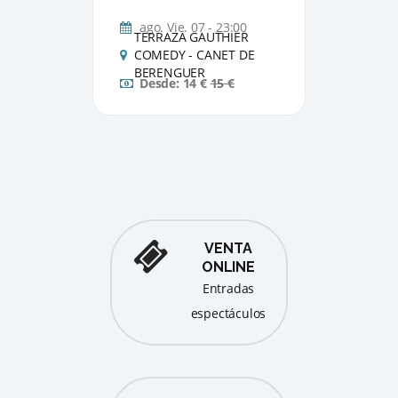
ago. Vie. 07 - 23:00
ago
TERRAZA GAUTHIER
TER
COMEDY - CANET DE
COM
BERENGUER
BER
Desde: 14 €
15 €
De
VENTA
ONLINE
entradas
espectáculos