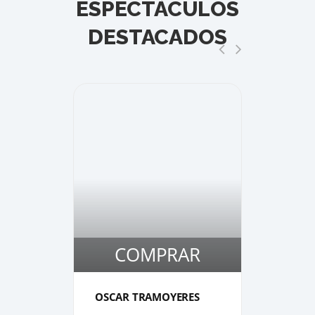
ESPECTÁCULOS
DESTACADOS
COMPRAR
1
1
OSCAR TRAMOYERES
RAUL