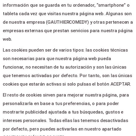
información que se guarda en tu ordenador, “smartphone” o
Programacion
tableta cada vez que visitas nuestra página web. Algunas son
Area clientes
de nuestra empresa (GAUTHIERCOMEDY) y otras pertenecen a
Contacto
empresas externas que prestan servicios para nuestra página
web.
LEGAL & PAGOS
Las cookies pueden ser de varios tipos: las cookies técnicas
Ayuda
son necesarias para que nuestra página web pueda
Aviso legal
funcionar, no necesitan de tu autorización y son las únicas
Política de privacidad
que tenemos activadas por defecto. Por tanto, son las únicas
Contactar
cookies que estarán activas si solo pulsas el botón ACEPTAR.
El resto de cookies sirven para mejorar nuestra página, para
CONTACTO
personalizarla en base a tus preferencias, o para poder
mostrarte publicidad ajustada a tus búsquedas, gustos e
C/Jose segrelles 15 - Canet
intereses personales. Todas ellas las tenemos desactivadas
Berenguer 46520
por defecto, pero puedes activarlas en nuestro apartado
info@grupogau.com