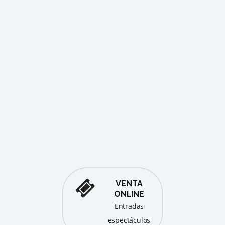
RAUL
ago
TER
COM
BER
De
VENTA
ONLINE
entradas
espectáculos