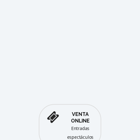
OSCA
ago
TER
COM
BER
De
VENTA
ONLINE
entradas
espectáculos