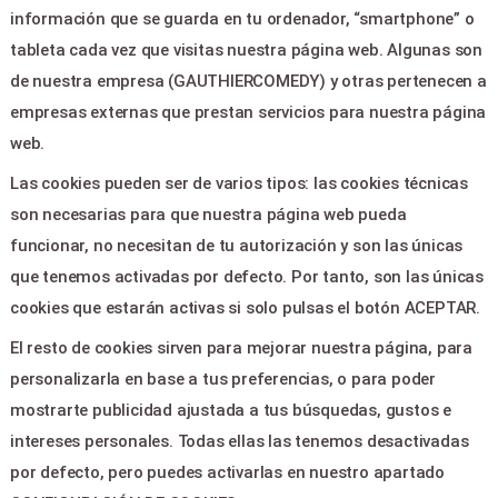
información que se guarda en tu ordenador, “smartphone” o
Programacion
tableta cada vez que visitas nuestra página web. Algunas son
Area clientes
de nuestra empresa (GAUTHIERCOMEDY) y otras pertenecen a
Contacto
empresas externas que prestan servicios para nuestra página
web.
LEGAL & PAGOS
Las cookies pueden ser de varios tipos: las cookies técnicas
Ayuda
son necesarias para que nuestra página web pueda
Aviso legal
funcionar, no necesitan de tu autorización y son las únicas
Política de privacidad
que tenemos activadas por defecto. Por tanto, son las únicas
Contactar
cookies que estarán activas si solo pulsas el botón ACEPTAR.
El resto de cookies sirven para mejorar nuestra página, para
CONTACTO
personalizarla en base a tus preferencias, o para poder
mostrarte publicidad ajustada a tus búsquedas, gustos e
C/Jose segrelles 15 - Canet
intereses personales. Todas ellas las tenemos desactivadas
Berenguer 46520
por defecto, pero puedes activarlas en nuestro apartado
info@grupogau.com